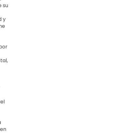
e su
d y
ne
por
tal,
r
el
a
 en