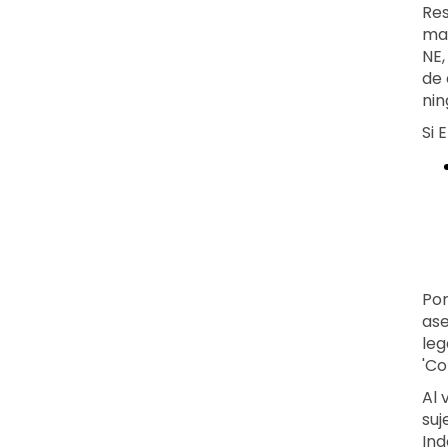
Res
may
NE,
de 
nin
Si 
Por
ase
leg
'Co
Al 
suj
Ind