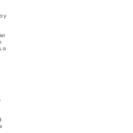
a y
el
n
, a
o
d
e