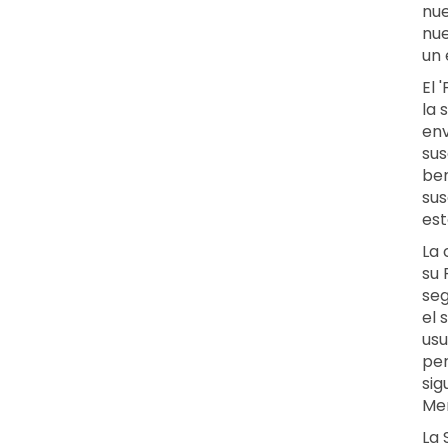
nue
nu
un 
El 
la 
env
sus
ben
sus
est
La 
su 
seg
el 
usu
per
sig
Me
La 