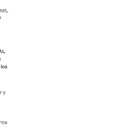
 MS,
a
AL,
a
los
e y
ente