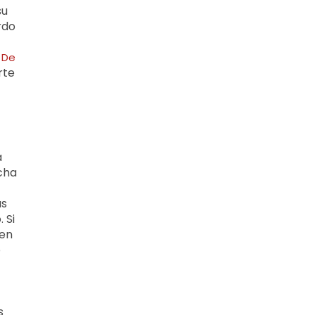
su
rdo
a De
rte
a
cha
as
 Si
 en
o
s