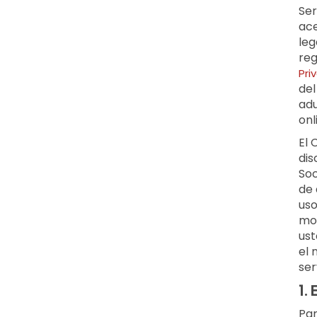
Ser
ace
leg
reg
Pri
del
adu
onl
El 
dis
Soc
de 
uso
mod
ust
el 
ser
1.
E
Par