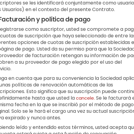
criptores se les identificará conjuntamente como usuari
s Usuarios) en el contexto del presente Contrato.
Facturación y política de pago
registrarse como suscriptor, usted se compromete a pag
 cuotas de suscripción que haya seleccionado de entre la
erentes opciones de cuotas de suscripción establecidas 
página de pago. Usted da su permiso para que la Sociedad
proveedor de facturación retengan su información de p
obren a su proveedor de pago elegido por el uso del
vicio.
ga en cuenta que para su conveniencia la Sociedad apli
unas políticas de renovación automáticas de las
cripciones. Esto significa que su suscripción puede contin
efinidamente hasta que usted la
Se le facturará 
cancele.
misma fecha en la que se inscribió por el método de pago
ginal. Solo se le hará el cargo una vez su actual suscripció
a expirado y nunca antes.
iendo leído y entendido estos términos, usted acepta q
cuenta estará sujeta a esta función de renovación