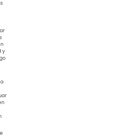
os
ar
s
en
 y
ago
ca
uar
en
n
ue