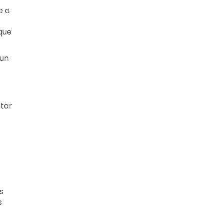
e a
que
 un
tar
s
s