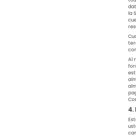
dat
la 
cue
res
Cua
ter
con
Al 
for
est
alm
alm
pag
Con
4.
Est
ust
can