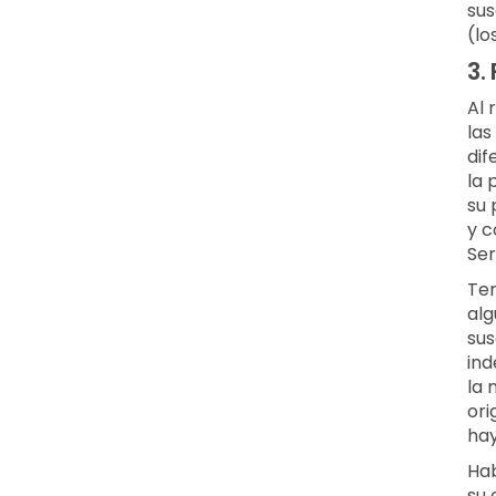
sus
(lo
3.
Al 
las
dif
la 
su 
y c
Ser
Ten
alg
sus
ind
la 
ori
hay
Hab
su 