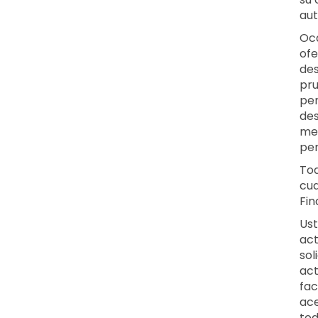
aut
Oca
ofe
des
pru
per
des
men
per
Tod
cua
Fin
Ust
act
sol
act
fac
ace
tod