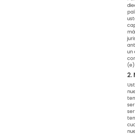
die
paí
ust
cap
más
jur
ant
un 
com
(e)
2.
Ust
nue
ten
ser
ser
ten
cuo
nue