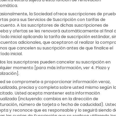
omática.
sionalmente, la Sociedad ofrece suscripciones de prueb
rtas para sus Servicios de Suscripción con tarifas de
cuento. A los suscriptores de dichas suscripciones de
eba y ofertas se les renovará automáticamente al final d
íodo inicial aplicando la tarifa de suscripción estándar, si
cuentos adicionales, que aceptaron al realizar la compra
os que cancelen su suscripción antes de que finalice el
íodo inicial.
os los suscriptores pueden cancelar su suscripción en
lquier momento [para más información, ver 4. Plazo y
alización].
ed se compromete a proporcionar información veraz,
ualizada, precisa y completa sobre usted mismo según l
icitado. Usted acepta mantener esta información
ualizada (incluyendo: cambios en la dirección de
turación, número de tarjeta o fecha de caducidad). Uste
pta y reconoce que es responsable y lo seguirá siendo d
as las cuotas de Suscripción que se realicen utilizando los